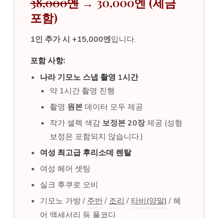
38,000엔
→ 30,000엔 (세금
포함)
1인 추가 시 +15,000엔
입니다.
포함 사항:
나라 기모노 스냅 촬영 1시간
약 1시간 촬영 진행
촬영
원본
데이터 모두 제공
작가 셀렉 색감
보정본 20장
제공 (성형
보정은 포함되지 않습니다.)
여성 최고급 후리소데 렌탈
여성 헤어 셋팅
실크 후쿠로 오비
기모노 가방 /
주반
/
조리
/
타비(양말)
/ 헤
어 액세서리 등 풀코디