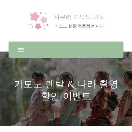
사쿠라 기모노 교토
기모노 렌탈 전문점 in 나라
기모노 렌탈 & 나라 촬영
할인 이벤트