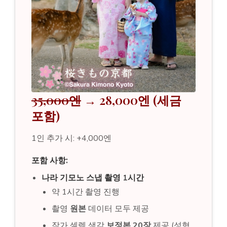
35,000엔
→ 28,000엔 (세금
포함)
1인 추가 시: +4,000엔
포함 사항:
나라 기모노 스냅 촬영 1시간
약 1시간 촬영 진행
촬영
원본
데이터 모두 제공
작가 셀렉 색감
보정본 20장
제공 (성형