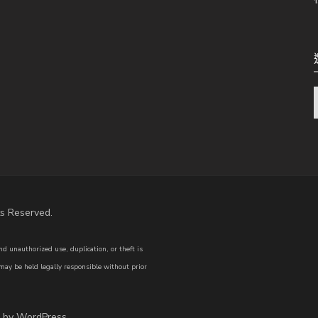
s Reserved.
d unauthorized use, duplication, or theft is
 may be held legally responsible without prior
d by
WordPress
.