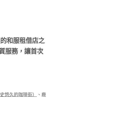
賴的和服租借店之
質服務，讓首次
史悠久的咖啡街）
、鹿