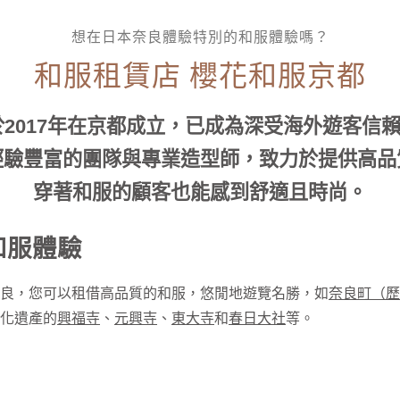
想在日本奈良體驗特別的和服體驗嗎？
和服租賃店 櫻花和服京都
2017年在京都成立，已成為深受海外遊客信
經驗豐富的團隊與專業造型師，致力於提供高品
穿著和服的顧客也能感到舒適且時尚。
和服體驗
良，您可以租借高品質的和服，悠閒地遊覽名勝，如
奈良町（歷
化遺產的
興福寺
、
元興寺
、
東大寺
和
春日大社
等。