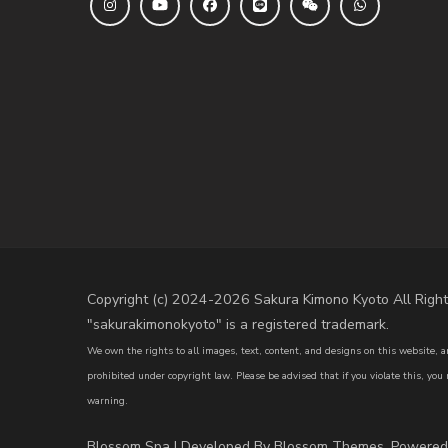
Copyright (c) 2024-2026 Sakura Kimono Kyoto All Right
"sakurakimonokyoto" is a registered trademark.
We own the rights to all images, text, content, and designs on this website, an
prohibited under copyright law. Please be advised that if you violate this, you
warning.
Blossom Spa | Developed By
Blossom Themes
. Powere