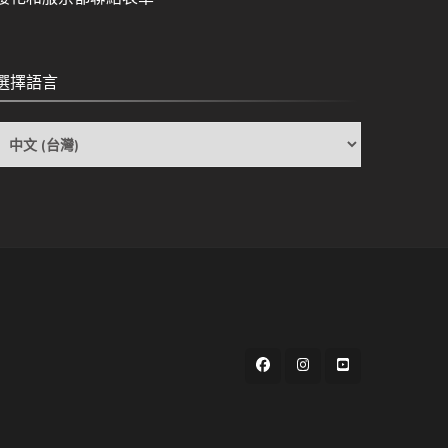
選擇語言
選
擇
語
言